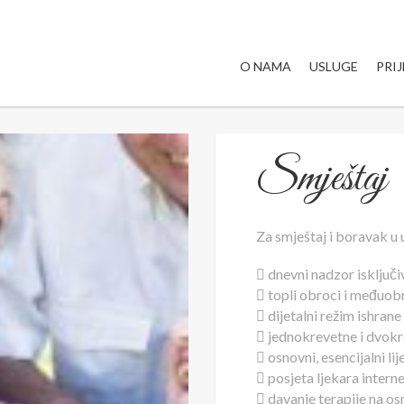
O NAMA
USLUGE
PRI
Smještaj
Za smještaj i boravak u 
 dnevni nadzor isključ
 topli obroci i međuo
 dijetalni režim ishrane
 jednokrevetne i dvokr
 osnovni, esencijalni li
 posjeta ljekara inter
 davanje terapije na os