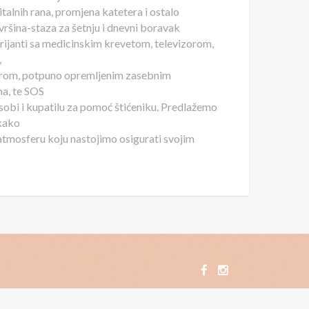
italnih rana, promjena katetera i ostalo
ovršina-staza za šetnju i dnevni boravak
arijanti sa medicinskim krevetom, televizorom,
,
orom, potpuno opremljenim zasebnim
a, te SOS
obi i kupatilu za pomoć štićeniku. Predlažemo
 kako
u atmosferu koju nastojimo osigurati svojim