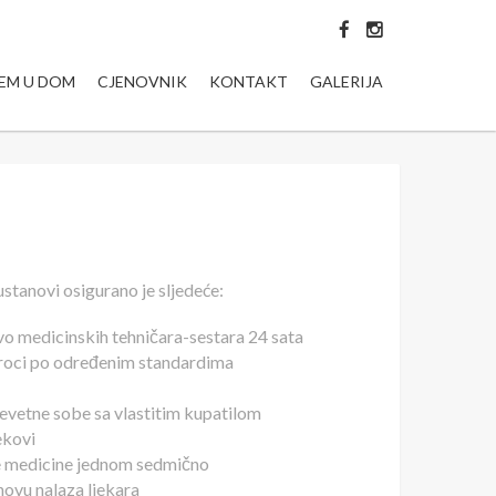
JEM U DOM
CJENOVNIK
KONTAKT
GALERIJA
ustanovi osigurano je sljedeće:
ivo medicinskih tehničara-sestara 24 sata
broci po određenim standardima
evetne sobe sa vlastitim kupatilom
jekovi
ne medicine jednom sedmično
novu nalaza ljekara