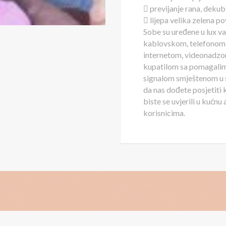
 previjanje rana, dekub
 lijepa velika zelena p
Sobe su uređene u lux v
kablovskom, telefonom
internetom, videonadz
kupatilom sa pomagalim
signalom smještenom u s
da nas dođete posjetiti
biste se uvjerili u kućn
korisnicima.